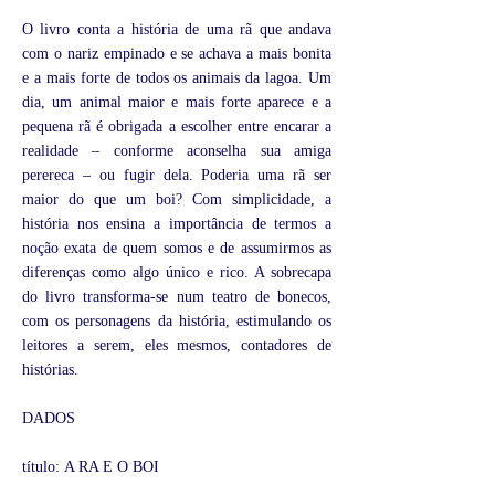
O livro conta a história de uma rã que andava
com o nariz empinado e se achava a mais bonita
e a mais forte de todos os animais da lagoa. Um
dia, um animal maior e mais forte aparece e a
pequena rã é obrigada a escolher entre encarar a
realidade – conforme aconselha sua amiga
perereca – ou fugir dela. Poderia uma rã ser
maior do que um boi? Com simplicidade, a
história nos ensina a importância de termos a
noção exata de quem somos e de assumirmos as
diferenças como algo único e rico. A sobrecapa
do livro transforma-se num teatro de bonecos,
com os personagens da história, estimulando os
leitores a serem, eles mesmos, contadores de
histórias.
DADOS
título: A RA E O BOI
assunto: conto popular; infanto-juvenil