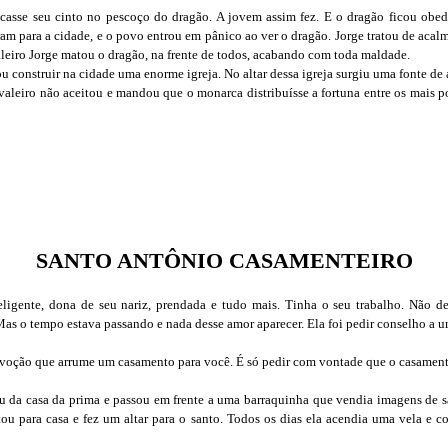
casse seu cinto no pescoço do dragão. A jovem assim fez. E o dragão ficou obe
oram para a cidade, e o povo entrou em pânico ao ver o dragão. Jorge tratou de acal
aleiro Jorge matou o dragão, na frente de todos, acabando com toda maldade.
construir na cidade uma enorme igreja. No altar dessa igreja surgiu uma fonte de 
valeiro não aceitou e mandou que o monarca distribuísse a fortuna entre os mais po
SANTO ANTÔNIO CASAMENTEIRO
eligente, dona de seu nariz, prendada e tudo mais. Tinha o seu trabalho. Não d
s o tempo estava passando e nada desse amor aparecer. Ela foi pedir conselho a um
 devoção que arrume um casamento para você. É só pedir com vontade que o casamento
u da casa da prima e passou em frente a uma barraquinha que vendia imagens de
tou para casa e fez um altar para o santo. Todos os dias ela acendia uma vela e 