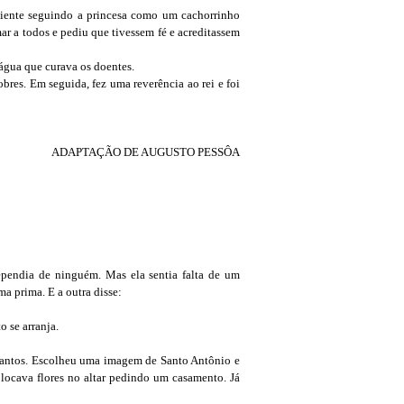
diente seguindo a princesa como um cachorrinho
mar a todos e pediu que tivessem fé e acreditassem
água que curava os doentes.
bres. Em seguida, fez uma reverência ao rei e foi
ADAPTAÇÃO DE AUGUSTO PESSÔA
ependia de ninguém. Mas ela sentia falta de um
a prima. E a outra disse:
 se arranja.
 santos. Escolheu uma imagem de Santo Antônio e
colocava flores no altar pedindo um casamento. Já