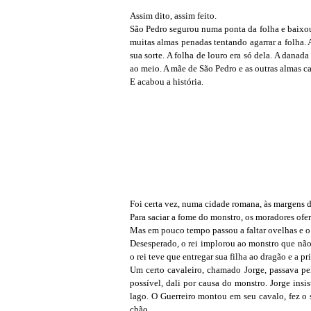
Assim dito, assim feito.
São Pedro segurou numa ponta da folha e baixou 
muitas almas penadas tentando agarrar a folha.
sua sorte. A folha de louro era só dela. A danad
ao meio. A mãe de São Pedro e as outras almas c
E acabou a história.
Foi certa vez, numa cidade romana, às margens 
Para saciar a fome do monstro, os moradores ofe
Mas em pouco tempo passou a faltar ovelhas e o d
Desesperado, o rei implorou ao monstro que não 
o rei teve que entregar sua filha ao dragão e a pr
Um certo cavaleiro, chamado Jorge, passava pel
possível, dali por causa do monstro. Jorge ins
lago. O Guerreiro montou em seu cavalo, fez o 
chão.