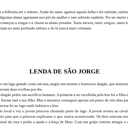
a folhinha até o inferno. A mãe do santo agarrou aquela folha e foi subindo, subin
 Algumas almas agarraram nos pés da mulher e iam subindo também. Por ser muito 
a começou a xingar e a chutar as almas penadas. Tanta mexeu, tanto xingou, tanto b
aíram no mais profundo inferno e de lá nunca mais voltaram.
LENDA DE SÃO JORGE
de um lago grande como um mar, surgiu um enorme e horroroso dragão, que aterrori
reciam duas ovelhas por dia.
ragão pediu um sacrifício humano. A primeira a ser escolhida pela fera foi a filha d
fizesse mal a sua filha. Mas o monarca conseguiu apenas um prazo de oito dias pa
incesa foi ao lago onde habitava a fera.
o local e viu a jovem princesa chorando perto do lago. A jovem avisou ao cavale
istiu para que a princesa explicasse o que estava acontecendo. Os dois estavam n
sinal da cruz e pediu a ajuda e a força de Deus. Com um golpe certeiro atingiu a 