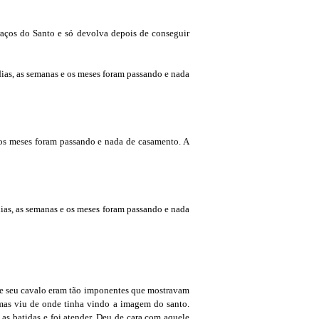
aços do Santo e só devolva depois de conseguir
dias, as semanas e os meses foram passando e nada
 os meses foram passando e nada de casamento. A
dias, as semanas e os meses foram passando e nada
 e seu cavalo eram tão imponentes que mostravam
 mas viu de onde tinha vindo a imagem do santo.
as batidas e foi atender. Deu de cara com aquele