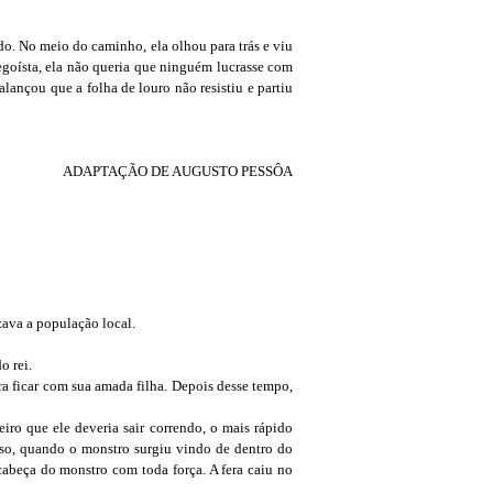
do. No meio do caminho, ela olhou para trás e viu
egoísta, ela não queria que ninguém lucrasse com
alançou que a folha de louro não resistiu e partiu
ADAPTAÇÃO DE AUGUSTO PESSÔA
zava a população local.
o rei.
ra ficar com sua amada filha. Depois desse tempo,
iro que ele deveria sair correndo, o mais rápido
isso, quando o monstro surgiu vindo de dentro do
cabeça do monstro com toda força. A fera caiu no