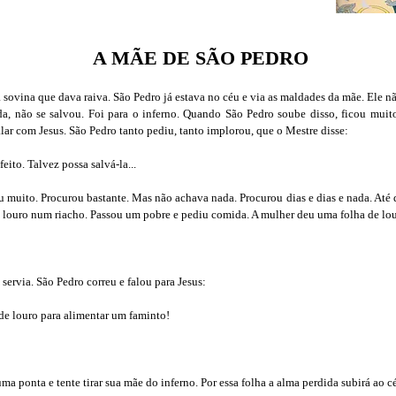
A MÃE DE SÃO PEDRO
sovina que dava raiva. São Pedro já estava no céu e via as maldades da mãe. Ele n
a, não se salvou. Foi para o inferno. Quando São Pedro soube disso, ficou muito
lar com Jesus. São Pedro tanto pediu, tanto implorou, que o Mestre disse:
ito. Talvez possa salvá-la...
u muito. Procurou bastante. Mas não achava nada. Procurou dias e dias e nada. Até 
 louro num riacho. Passou um pobre e pediu comida. A mulher deu uma folha de lou
ervia. São Pedro correu e falou para Jesus:
e louro para alimentar um faminto!
ma ponta e tente tirar sua mãe do inferno. Por essa folha a alma perdida subirá ao c