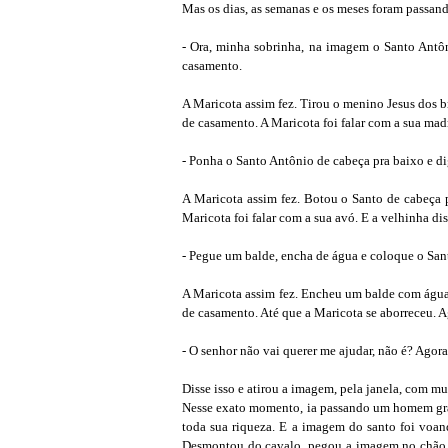
Mas os dias, as semanas e os meses foram passando
- Ora, minha sobrinha, na imagem o Santo Antô
casamento.
A Maricota assim fez. Tirou o menino Jesus dos b
de casamento. A Maricota foi falar com a sua mad
- Ponha o Santo Antônio de cabeça pra baixo e dig
A Maricota assim fez. Botou o Santo de cabeça 
Maricota foi falar com a sua avó. E a velhinha dis
- Pegue um balde, encha de água e coloque o Sant
A Maricota assim fez. Encheu um balde com água, 
de casamento. Até que a Maricota se aborreceu. 
- O senhor não vai querer me ajudar, não é? Agora
Disse isso e atirou a imagem, pela janela, com mu
Nesse exato momento, ia passando um homem gran
toda sua riqueza. E a imagem do santo foi voan
Desmontou do cavalo, pegou a imagem no chão, qu