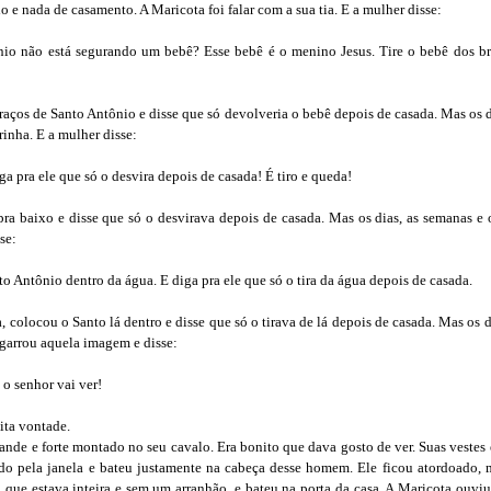
 e nada de casamento. A Maricota foi falar com a sua tia. E a mulher disse:
nio não está segurando um bebê? Esse bebê é o menino Jesus. Tire o bebê dos br
raços de Santo Antônio e disse que só devolveria o bebê depois de casada. Mas os 
rinha. E a mulher disse:
a pra ele que só o desvira depois de casada! É tiro e queda!
pra baixo e disse que só o desvirava depois de casada. Mas os dias, as semanas e
se:
o Antônio dentro da água. E diga pra ele que só o tira da água depois de casada.
colocou o Santo lá dentro e disse que só o tirava de lá depois de casada. Mas os 
Agarrou aquela imagem e disse:
 o senhor vai ver!
ita vontade.
de e forte montado no seu cavalo. Era bonito que dava gosto de ver. Suas vestes
do pela janela e bateu justamente na cabeça desse homem. Ele ficou atordoado,
e estava inteira e sem um arranhão, e bateu na porta da casa. A Maricota ouviu 