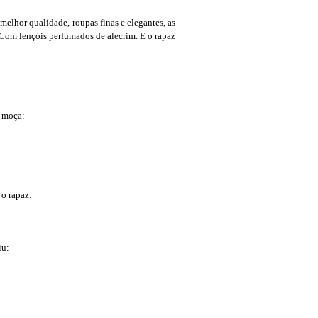
melhor qualidade, roupas finas e elegantes, as
Com lençóis perfumados de alecrim. E o rapaz
a moça:
 o rapaz:
iu: