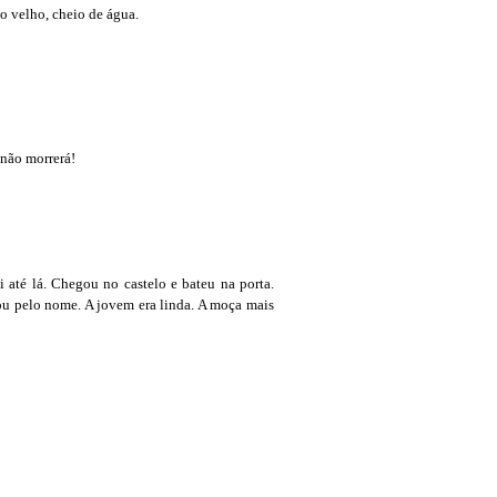
o velho, cheio de água.
 não morrerá!
 até lá. Chegou no castelo e bateu na porta.
ou pelo nome. A jovem era linda. A moça mais