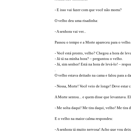
- E isso vai fazer com que você não morra?
O velho deu uma risadinha:
- A senhora vai ver...
Passou o tempo e a Morte apareceu para o velho.
- Você está pronto, velho? Chegou a hora de lev
- Já tá na minha hora? – perguntou o velho.
- Já, sim senhor! Está na hora de levá-lo! – resp
.
O velho estava deitado na cama e falou para a d
- Nossa, Morte! Você veio de longe! Deve estar
A Morte sentou... e quem disse que levantava. El
- Me solta daqui! Me tira daqui, velho! Me tira 
E o velho na maior calma respondeu:
- A senhora tá muito nervosa! Acho que vou deixa