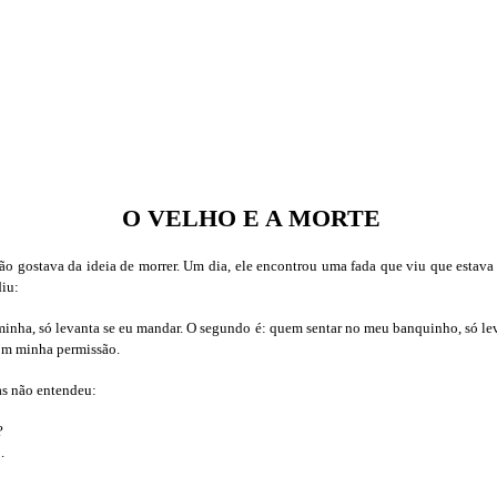
O VELHO E A MORTE
o gostava da ideia de morrer. Um dia, ele encontrou uma fada que viu que estava
diu:
minha, só levanta se eu mandar. O segundo é: quem sentar no meu banquinho, só lev
com minha permissão.
as não entendeu:
?
.