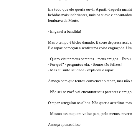
Era tudo que ele queria ouvir. A partir daquela manh
bebidas mais inebriantes, música suave e encantado
lembrava da Morte.
- Enganei a bandida!
Mas o tempo é bicho danado. E corre depressa acab
E o rapaz começou a sentir uma coisa engraçada. Uma
- Quero visitar meus parentes... meus amigos... Esto
- Por quê? - perguntou ela. - Somos tão felizes!
- Mas eu sinto saudade - explicou o rapaz.
A moça bem que tentou convencer o rapaz, mas não tev
- Não sei se você vai encontrar seus parentes e amig
O rapaz arregalou os olhos. Não queria acreditar, ma
- Mesmo assim quero voltar para, pelo menos, rever 
A moça apenas disse: