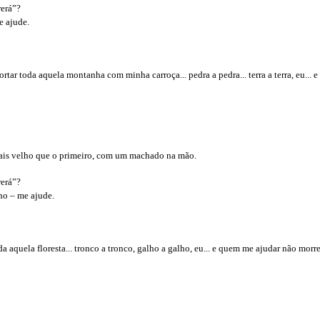
rerá”?
e ajude.
ar toda aquela montanha com minha carroça... pedra a pedra... terra a terra, eu... 
is velho que o primeiro, com um machado na mão.
rerá”?
ho – me ajude.
a aquela floresta... tronco a tronco, galho a galho, eu... e quem me ajudar não morre