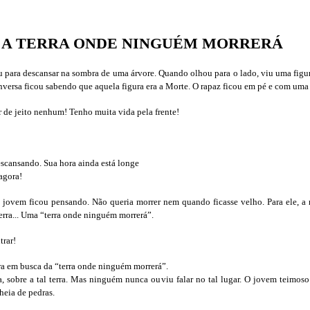
A TERRA ONDE NINGUÉM MORRERÁ
para descansar na sombra de uma árvore. Quando olhou para o lado, viu uma figur
nversa ficou sabendo que aquela figura era a Morte. O rapaz ficou em pé e com uma 
er de jeito nenhum! Tenho muita vida pela frente!
escansando. Sua hora ainda está longe
agora!
ovem ficou pensando. Não queria morrer nem quando ficasse velho. Para ele, a m
erra... Uma “terra onde ninguém morrerá”.
trar!
a em busca da “terra onde ninguém morrerá”.
, sobre a tal terra. Mas ninguém nunca ouviu falar no tal lugar. O jovem teimo
heia de pedras.