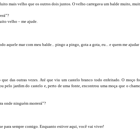
to mais velho que os outros dois juntos. O velho carregava um balde muito, muit
rerá”?
uito velho – me ajude.
odo aquele mar com meu balde... pingo a pingo, gota a gota, eu... e quem me ajudar
que das outras vezes. Até que viu um castelo branco todo enfeitado. O moço foi
ou pelo jardim do castelo e, perto de uma fonte, encontrou uma moça que o cham
terra onde ninguém morrerá”?
ue para sempre comigo. Enquanto estiver aqui, você vai viver!