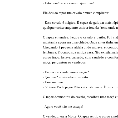
- Está bem! Se você assim quer... vá!
Ela deu ao rapaz um cavalo branco e explicou:
- Esse cavalo é mágico. É capaz de galopar mais rá
qualquer coisa enquanto estiver fora da “terra onde
O rapaz entendeu. Pegou o cavalo e partiu. Foi vi
montanha agora era uma cidade. Onde antes tinha uma 
Chegando à pequena aldeia onde morava, encontrou
lembrava. Procurou sua antiga casa. Não existia mai
corpo fraco. Estava cansado, com saudade e com f
moça, perguntou ao vendedor:
- Dá pra me vender umas maçãs?
- Quantas? - quis saber o sujeito.
- Uma ou duas.
- Só isso? Pode pegar. Não vai custar nada. É por con
O rapaz desmontou do cavalo, escolheu uma maçã e m
- Agora você não me escapa!
O vendedor era a Morte! O rapaz sentiu o corpo amol