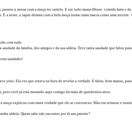
ã, passou a morar com a moça no castelo. E era tudo maravilhoso: comida farta e da 
ra. E a noite, o rapaz dormia com a bela moça numa cama macia como uma nuvem. 
ando com tudo.
 saudade da família, dos amigos e da sua aldeia. Teve tanta saudade que falou par
u com saudades!
e jeito. Ela viu que estava na hora de revelar a verdade. E falou, bem manso, para
os, pois você já está morando aqui comigo há mais de quinhentos anos.
s a moça explicou com tanta verdade que ele se convenceu. Mas era teimoso e insist
minha aldeia. Quem sabe não encontro por lá um parente?