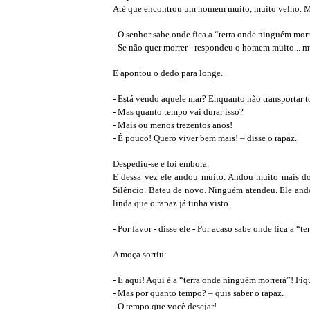
Até que encontrou um homem muito, muito velho. Mui
- O senhor sabe onde fica a “terra onde ninguém mor
- Se não quer morrer - respondeu o homem muito... m
E apontou o dedo para longe.
- Está vendo aquele mar? Enquanto não transportar t
- Mas quanto tempo vai durar isso?
- Mais ou menos trezentos anos!
- É pouco! Quero viver bem mais! – disse o rapaz.
Despediu-se e foi embora.
E dessa vez ele andou muito. Andou muito mais do 
Silêncio. Bateu de novo. Ninguém atendeu. Ele and
linda que o rapaz já tinha visto.
- Por favor - disse ele - Por acaso sabe onde fica a “
A moça sorriu:
- É aqui! Aqui é a “terra onde ninguém morrerá”! Fiq
- Mas por quanto tempo? – quis saber o rapaz.
- O tempo que você desejar!