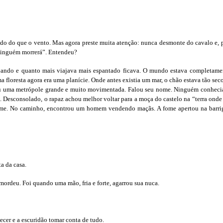
pido do que o vento. Mas agora preste muita atenção: nunca desmonte do cavalo e,
 ninguém morrerá”. Entendeu?
ajando e quanto mais viajava mais espantado ficava. O mundo estava completamen
floresta agora era uma planície. Onde antes existia um mar, o chão estava tão seco
 uma metrópole grande e muito movimentada. Falou seu nome. Ninguém conhecia.
s. Desconsolado, o rapaz achou melhor voltar para a moça do castelo na “terra ond
ome. No caminho, encontrou um homem vendendo maçãs. A fome apertou na barriga
ta da casa.
ordeu. Foi quando uma mão, fria e forte, agarrou sua nuca.
ecer e a escuridão tomar conta de tudo.