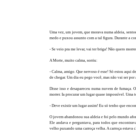
Uma vez, um jovem, que morava numa aldeia, sentou 
medo e puxou assunto com a tal figura. Durante a co
- Se veio pra me levar, vai ter briga! Não quero morr
A Morte, muito calma, sorriu:
- Calma, amigo. Que nervoso é esse! Só estou aqui d
de chegar. Um dia eu pego você, mas não vai ser por 
Disse isso e desapareceu numa nuvem de fumaça. O j
morrer. Ia procurar um lugar quase impossível. Uma t
- Deve existir um lugar assim! Eu só tenho que encon
O jovem abandonou sua aldeia e foi pelo mundo afor
Ele andava e perguntava, para todos que encontrava
velho puxando uma carroça velha. A carroça estava c