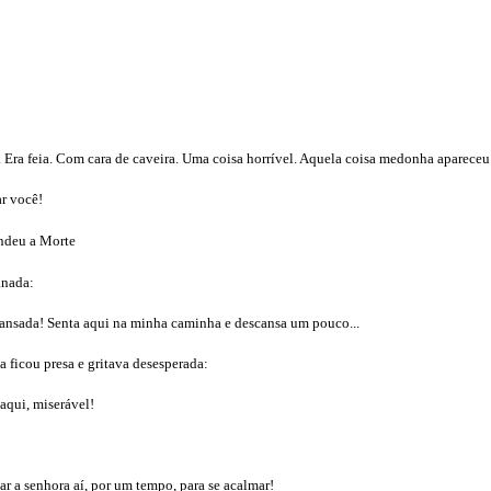
 Era feia. Com cara de caveira. Uma coisa horrível. Aquela coisa medonha apareceu 
ar você!
ondeu a Morte
anada:
 cansada! Senta aqui na minha caminha e descansa um pouco...
a ficou presa e gritava desesperada:
daqui, miserável!
r a senhora aí, por um tempo, para se acalmar!