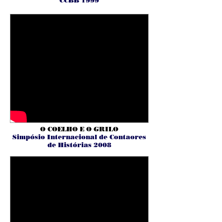
CCBB 1999
O COELHO E O GRILO
Simpósio Internacional de Contaores
de Histórias 2008