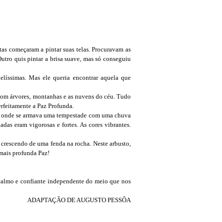
tas começaram a pintar suas telas. Procuravam as
Outro quis pintar a brisa suave, mas só conseguiu
líssimas. Mas ele queria encontrar aquela que
com árvores, montanhas e as nuvens do céu. Tudo
erfeitamente a Paz Profunda.
éu onde se armava uma tempestade com uma chuva
as eram vigorosas e fortes. As cores vibrantes.
crescendo de uma fenda na rocha. Neste arbusto,
mais profunda Paz!
r calmo e confiante independente do meio que nos
ADAPTAÇÃO DE AUGUSTO PESSÔA