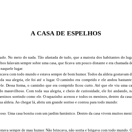
A CASA DE ESPELHOS
tudo. No meio do nada. Tão afastada de tudo, que a maioria dos habitantes do lug
lhos falavam sempre sobre uma casa, que ficava um pouco distante e era chamada d
 naquele lugar.
ncava com todo mundo e estava sempre de bom humor. Todos da aldeia gostavam del
oda sua alegria, ele foi até o lugar. O caminho era comprido e ele andou bastan
e. Dessa forma, o caminho que era comprido ficou curto. Até que ele viu uma c
do maravilhoso. Com toda sua alegria, e cheio de curiosidade, ele foi andando, n
eninos sorrindo como ele. O rapazinho acenou e todos os meninos, dentro da cas
ua aldeia. Ao chegar lá, abriu um grande sorriso e contou para todo mundo:
hoso. Uma casa bonita com um jardim fantástico. Dentro da casa vivem muitos menin
stava sempre de mau humor. Não brincava, não sorria e brigava com todo mundo. O