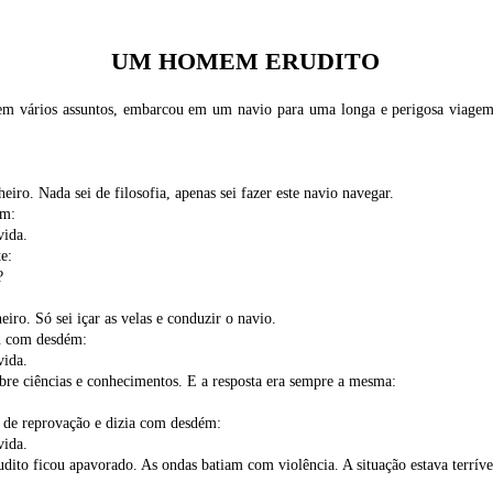
UM HOMEM ERUDITO
 vários assuntos, embarcou em um navio para uma longa e perigosa viagem. 
o. Nada sei de filosofia, apenas sei fazer este navio navegar.
ém:
ida.
e:
?
ro. Só sei içar as velas e conduzir o navio.
ou com desdém:
ida.
obre ciências e conhecimentos. E a resposta era sempre a mesma:
 de reprovação e dizia com desdém:
ida.
ito ficou apavorado. As ondas batiam com violência. A situação estava terrív