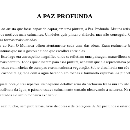
A PAZ PROFUNDA
o artista que fosse capaz de captar, em uma pintura, a Paz Profunda. Muitos artis
, os motivos mais calmantes. Um deles quis pintar o silêncio, mas não conseguiu. 
das formas mais variadas.
as ao Rei. O Monarca olhou atentamente cada uma das obras. Eram realmente be
inturas que mais gostou e tinha que escolher entre elas.
. Este lago era um espelho magnífico onde se refletiam uma paisagem maravilhosa 
 mais perfeito. Todos que olharam para essa pintura, acharam que ela representava p
 estas eram cheias de escarpas e sem nenhuma vegetação. Sobre elas, havia um c
a cachoeira agitada com a água batendo em rochas e formando espumas. As pincelad
ela obra, o Rei reparou um pequeno detalhe: atrás da cachoeira tinha um arbusto 
bulência da água, o pássaro estava calmamente sentado observando a natureza. Na 
pantados e o sábio monarca explicou:
 sem ruídos, sem problemas, livre de dores e de tentações. A Paz profunda é esta