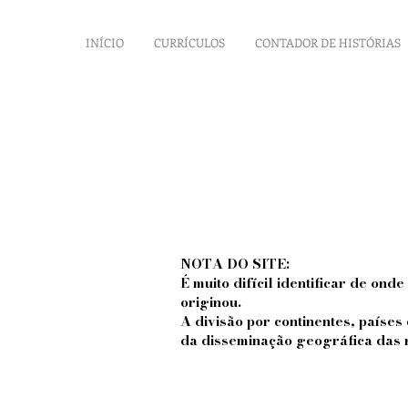
INÍCIO
CURRÍCULOS
CONTADOR DE HISTÓRIAS
NOTA DO SITE:
É muito difícil identificar de ond
originou.
A divisão por continentes, países
da disseminação geográfica das n