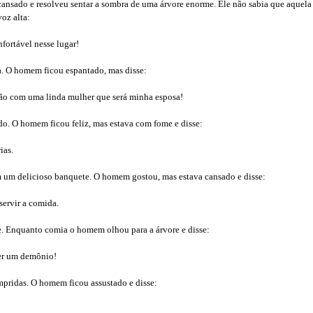
ansado e resolveu sentar a sombra de uma árvore enorme. Ele não sabia que aquel
voz alta:
nfortável nesse lugar!
sa. O homem ficou espantado, mas disse:
ão com uma linda mulher que será minha esposa!
o. O homem ficou feliz, mas estava com fome e disse:
ias.
m um delicioso banquete. O homem gostou, mas estava cansado e disse:
servir a comida.
. Enquanto comia o homem olhou para a árvore e disse:
cer um demônio!
mpridas. O homem ficou assustado e disse: