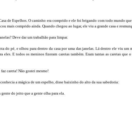
 Casa de Espelhos. O caminho era comprido e ele foi brigando com todo mundo qu
icou mais comprido ainda. Quando chegou ao lugar, ele viu a grande casa e resmun
janelas? Deve dar um trabalhão para limpar.
ta do pé, e olhou para dentro da casa por uma das janelas. Lá dentro ele viu u
 eles. E todos os meninos fizeram caretas também. Eram tantas as caretas que o 
e faz careta! Não gostei mesmo!
conhecia a mágica de um espelho, disse baixinho do alto da sua sabedoria:
 gente do jeito que a gente olha para ela.