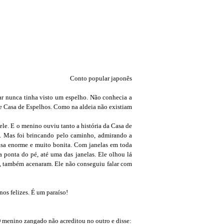
Conto popular japonês
ar nunca tinha visto um espelho. Não conhecia a
e Casa de Espelhos. Como na aldeia não existiam
e. E o menino ouviu tanto a história da Casa de
te. Mas foi brincando pelo caminho, admirando a
asa enorme e muito bonita. Com janelas em toda
a ponta do pé, até uma das janelas. Ele olhou lá
a, também acenaram. Ele não conseguiu falar com
os felizes. É um paraíso!
 menino zangado não acreditou no outro e disse: