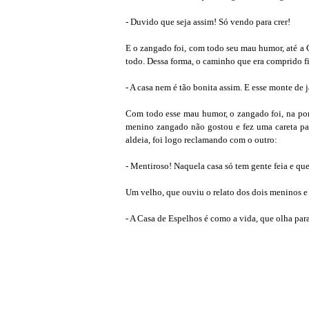
- Duvido que seja assim! Só vendo para crer!
E o zangado foi, com todo seu mau humor, até a
todo. Dessa forma, o caminho que era comprido f
- A casa nem é tão bonita assim. E esse monte de 
Com todo esse mau humor, o zangado foi, na pon
menino zangado não gostou e fez uma careta para
aldeia, foi logo reclamando com o outro:
- Mentiroso! Naquela casa só tem gente feia e qu
Um velho, que ouviu o relato dos dois meninos e 
- A Casa de Espelhos é como a vida, que olha para