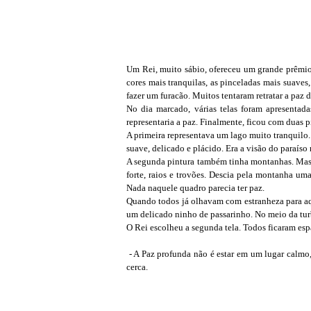
Um Rei, muito sábio, ofereceu um grande prêmio a
cores mais tranquilas, as pinceladas mais suaves
fazer um furacão. Muitos tentaram retratar a paz 
No dia marcado, várias telas foram apresentad
representaria a paz. Finalmente, ficou com duas p
A primeira representava um lago muito tranquilo
suave, delicado e plácido. Era a visão do paraíso
A segunda pintura também tinha montanhas. Mas
forte, raios e trovões. Descia pela montanha um
Nada naquele quadro parecia ter paz.
Quando todos já olhavam com estranheza para aqu
um delicado ninho de passarinho. No meio da tur
O Rei escolheu a segunda tela. Todos ficaram es
- A Paz profunda não é estar em um lugar calmo,
cerca.