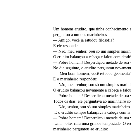
Um homem erudito, que tinha conhecimento em
perguntou a um dos marinheiros:
— Amigo, você já estudou filosofia?
E ele respondeu:
— Não, meu senhor. Sou só um simples marinheir
O erudito balançou a cabeça e falou com desd
— Pobre homem! Desperdiçou metade de sua v
No dia seguinte, o erudito perguntou novament
— Meu bom homem, você estudou geometria
E o marinheiro respondeu:
— Não, meu senhor, sou só um simples marinhei
O erudito balançou novamente a cabeça e fal
— Pobre homem! Desperdiçou metade de sua v
Todos os dias, ele perguntava ao marinheiro s
— Não, senhor, sou só um simples marinheiro.
E o erudito sempre balançava a cabeça com ar
— Pobre homem! Desperdiçou metade de sua v
Uma noite, caiu uma grande tempestade. O erud
marinheiro perguntou ao erudito: