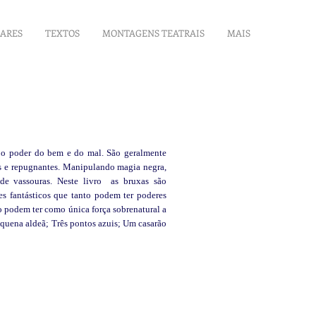
LARES
TEXTOS
MONTAGENS TEATRAIS
MAIS
em o poder do bem e do mal. São geralmente
as e repugnantes. Manipulando magia negra,
de vassouras. Neste livro as bruxas são
res fantásticos que tanto podem ter poderes
 podem ter como única força sobrenatural a
equena aldeã; Três pontos azuis; Um casarão