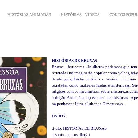
HISTÓRIAS ANIMADAS
HISTÓRIAS - VÍDEOS
CONTOS POPU
HISTÓRIAS DE BRUXAS
Bruxas... feiticeiras... Mulheres poderosas que t
retratadas no imaginário popular como velhas, fei
dando gargalhadas terríveis e voando em cima 
retratadas como mulheres lindas e misteriosas. Se
mágicos com conhecimentos sobre a natureza, como
sedução. A obra é composta de cinco histórias - A p
no penhasco; Luria e lithon; e O mentiroso.
DADOS
título: HISTORIAS DE BRUXAS
assunto: contos; ficção