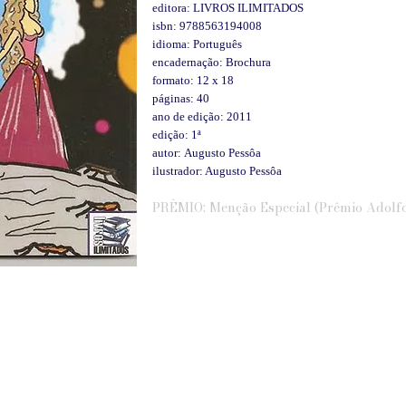
editora: LIVROS ILIMITADOS
isbn: 9788563194008
idioma: Português
encadernação: Brochura
formato: 12 x 18
páginas: 40
ano de edição: 2011
edição: 1ª
autor:
Augusto Pessôa
ilustrador: Augusto Pessôa
PRÊMIO: Menção Especial (Prêmio Adolfo 