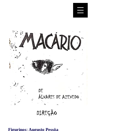
Figurinos
: Augusto Pessôa