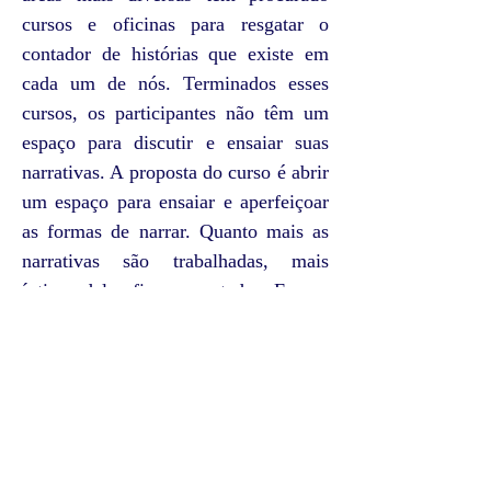
cursos e oficinas para resgatar o
contador de histórias que existe em
cada um de nós. Terminados esses
cursos, os participantes não têm um
espaço para discutir e ensaiar suas
narrativas. A proposta do curso é abrir
um espaço para ensaiar e aperfeiçoar
as formas de narrar. Quanto mais as
narrativas são trabalhadas, mais
íntimo delas fica o contador. E essa
intimidade traz uma forte ligação com
os ouvintes.
O curso vai realizar, também, uma
discussão sobre como a contação de
histórias está sendo realizada hoje em
dia. Além de apresentar outras