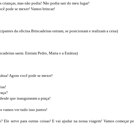
s crianças, mas não podia! Não podia sair do meu lugar!
Você pode se mexer! Vamos brincar!
cipantes da oficina Brincadeiras entram, se posicionam e realizam a cena)
ncadeiras saem. Entram Pedro, Maria e a Estátua)
tátua! Agora você pode se mexer!
oisa!
raça?
oi desde que inauguraram a praça!
ós vamos ver tudo isso juntos!
? Ele serve para outras coisas! E vai ajudar na nossa viagem! Vamos começar pe