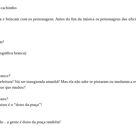
e cachimbo
a e brincam com os personagens. Antes do fim da música os personagens das ofic
ar!
ográfica branca)
ranco?
eitura! Vai ser inaugurada amanhã! Mas ela não sabe se pintaram ou mudaram a es
que que mudou?
pano?
sso é o “dono da praça”!
ão... a gente é dono da praça também!