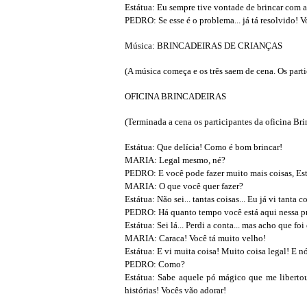
Estátua: Eu sempre tive vontade de brincar com a
PEDRO: Se esse é o problema... já tá resolvido! 
Música: BRINCADEIRAS DE CRIANÇAS
(A música começa e os três saem de cena. Os parti
OFICINA BRINCADEIRAS
(Terminada a cena os participantes da oficina Bri
Estátua: Que delícia! Como é bom brincar!
MARIA: Legal mesmo, né?
PEDRO: E você pode fazer muito mais coisas, Es
MARIA: O que você quer fazer?
Estátua: Não sei... tantas coisas... Eu já vi tanta c
PEDRO: Há quanto tempo você está aqui nessa p
Estátua: Sei lá... Perdi a conta... mas acho que f
MARIA: Caraca! Você tá muito velho!
Estátua: E vi muita coisa! Muito coisa legal! E n
PEDRO: Como?
Estátua: Sabe aquele pó mágico que me libertou
histórias! Vocês vão adorar!