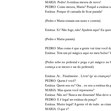
MARIA: Pedro! A estátua mexeu de novo!
PEDRO: Como mexeu, Maria? Porquê a estátua i
Estátua: Porque tô cansada de ficar parada!
(Pedro e Maria tomam um susto e correm)
Estátua: Ei! Não foge, não! Ajudem aqui! Eu quero 
(Pedro e Maria param)
PEDRO: Mas como é que a gente vai tirar você d
Estátua: Tem um pó mágico aqui no meu bolso! V
(Pedro sobe no pedestal e pega o pó mágico no 
começa a se mexer e sai do pedestal)
Estátua: Ai... Finalmente... Livre! (p/ as crianças
PEDRO: Quem é você?
Estátua: Quem sou eu? Ora... eu sou a estátua da 
MARIA: Mas quem você representa?
Estátua: Não sei! Nunca me disseram! Mas deve se
PEDRO: E é legal ser estátua da praça?
Estátua: Muito legal! A gente vê de tudo: as cri
MARIA: O que é?