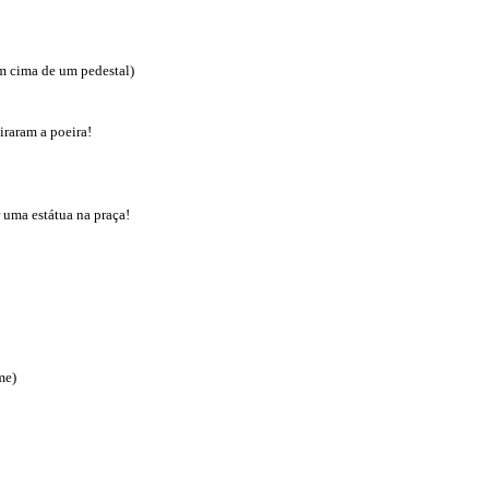
em cima de um pedestal)
iraram a poeira!
 uma estátua na praça!
!
me)