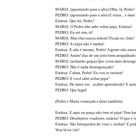
MARIA: (apontando para o alto) Olha lá, Pedro!
PEDRO: (apontando para o alto) E outra... e mais o
Estátua: Que foi, Pedro?
MARIA: O Pedro não sabe soltar pipa, Estátua!
PEDRO: Eu sei sim, tá!
MARIA: Mas elas nunca sobem! Ficam no chão!
PEDRO: A culpa não é minha!
Estátua: E não é mesmo, Pedro! A gente não nasc
PEDRO: Assim! (faz de um jeito bem atrapalhado
MARIA: (achando graça) Que coisa mais deseng
PEDRO: Não é nada desengonçado!
Estátua: Calma, Pedro! Eu vou te ensinar!
PEDRO: E você sabe soltar pipa?
Estátua: De tanto ver... acabei aprendendo! E ass
PEDRO: Que legal!
(Pedro e Maria começam a fazer também)
Estátua: E aqui na praça não tem só pipa! Tem 
PEDRO: Desobjetos voadores, estátua? O que é i
Estátua: São brinquedos de voar e sonhar! E pod
Voar lá no céu!