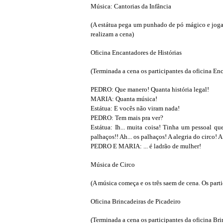
Música: Cantorias da Infância
(A estátua pega um punhado de pó mágico e joga 
realizam a cena)
Oficina Encantadores de Histórias
(Terminada a cena os participantes da oficina En
PEDRO: Que manero! Quanta história legal!
MARIA: Quanta música!
Estátua: E vocês não viram nada!
PEDRO: Tem mais pra ver?
Estátua: Ih... muita coisa! Tinha um pessoal q
palhaços!! Ah... os palhaços! A alegria do circo! 
PEDRO E MARIA: ... é ladrão de mulher!
Música de Circo
(A música começa e os três saem de cena. Os parti
Oficina Brincadeiras de Picadeiro
(Terminada a cena os participantes da oficina Bri