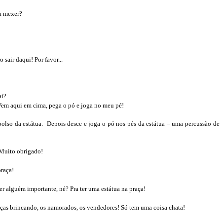
a mexer?
sair daqui! Por favor...
aí?
em aqui em cima, pega o pó e joga no meu pé!
bolso da estátua. Depois desce e joga o pó nos pés da estátua – uma percussão 
) Muito obrigado!
praça!
r alguém importante, né? Pra ter uma estátua na praça!
anças brincando, os namorados, os vendedores! Só tem uma coisa chata!