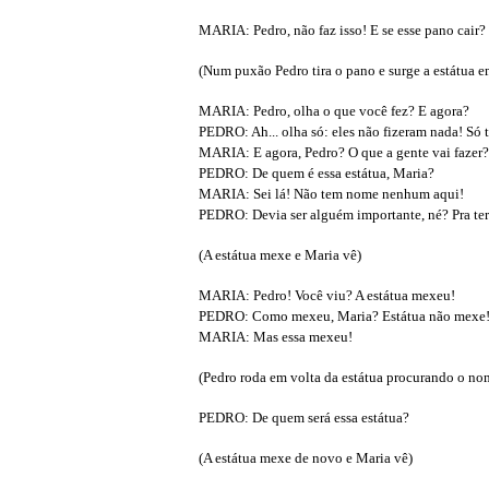
MARIA: Pedro, não faz isso! E se esse pano cair?
(Num puxão Pedro tira o pano e surge a estátua 
MARIA: Pedro, olha o que você fez? E agora?
PEDRO: Ah... olha só: eles não fizeram nada! Só t
MARIA: E agora, Pedro? O que a gente vai fazer?
PEDRO: De quem é essa estátua, Maria?
MARIA: Sei lá! Não tem nome nenhum aqui!
PEDRO: Devia ser alguém importante, né? Pra ter
(A estátua mexe e Maria vê)
MARIA: Pedro! Você viu? A estátua mexeu!
PEDRO: Como mexeu, Maria? Estátua não mexe
MARIA: Mas essa mexeu!
(Pedro roda em volta da estátua procurando o no
PEDRO: De quem será essa estátua?
(A estátua mexe de novo e Maria vê)