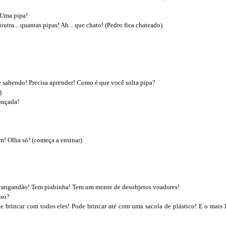
 Uma pipa!
utra... quantas pipas! Ah... que chato! (Pedro fica chateado)
e sabendo! Precisa aprender! Como é que você solta pipa?
)
onçada!
im! Olha só! (começa a ensinar)
barangandão! Tem piabinha! Tem um monte de desobjetos voadores!
sso?
e brincar com todos eles! Pode brincar até com uma sacola de plástico! E o mais 